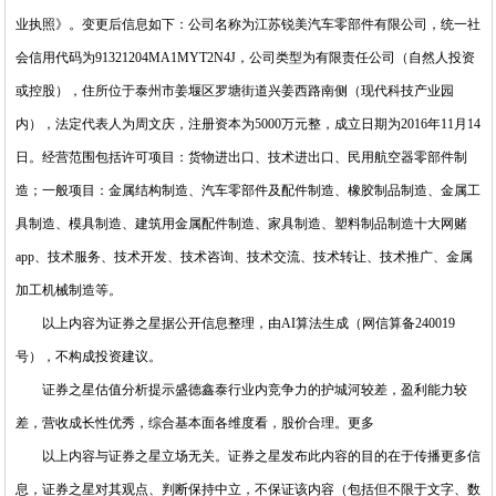
业执照》。变更后信息如下：公司名称为江苏锐美汽车零部件有限公司，统一社
会信用代码为91321204MA1MYT2N4J，公司类型为有限责任公司（自然人投资
或控股），住所位于泰州市姜堰区罗塘街道兴姜西路南侧（现代科技产业园
内），法定代表人为周文庆，注册资本为5000万元整，成立日期为2016年11月14
日。经营范围包括许可项目：货物进出口、技术进出口、民用航空器零部件制
造；一般项目：金属结构制造、汽车零部件及配件制造、橡胶制品制造、金属工
具制造、模具制造、建筑用金属配件制造、家具制造、塑料制品制造十大网赌
app、技术服务、技术开发、技术咨询、技术交流、技术转让、技术推广、金属
加工机械制造等。
以上内容为证券之星据公开信息整理，由AI算法生成（网信算备240019
号），不构成投资建议。
证券之星估值分析提示盛德鑫泰行业内竞争力的护城河较差，盈利能力较
差，营收成长性优秀，综合基本面各维度看，股价合理。更多
以上内容与证券之星立场无关。证券之星发布此内容的目的在于传播更多信
息，证券之星对其观点、判断保持中立，不保证该内容（包括但不限于文字、数