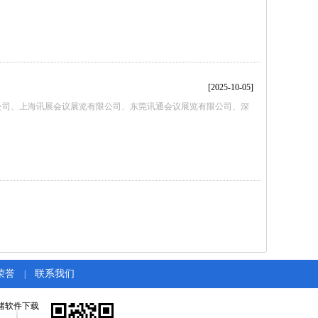
[2025-10-05]
公司、上海讯展会议展览有限公司、东莞讯通会议展览有限公司、深
荣誉
联系我们
|
网赌软件下载